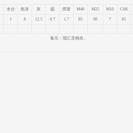
水分
焦沫
灰
硫
挥发
M40
M25
M10
CSR
1
8
12.5
0.7
1.7
85
90
7
65
备注：现汇含税价。