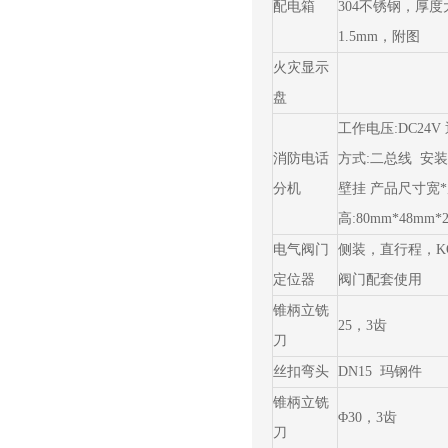
配电箱
304不锈钢，厚度
1.5mm，附图
火灾显示
盘
工作电压:DC24V
消防电话
方式:二总线 安装
分机
壁挂 产品尺寸宽*
高:80mm*48mm*
电气阀门
侧装，直行程，K
定位器
阀门配套使用
锥柄立铣
25，3齿
刀
丝扣弯头
DN15 玛钢件
锥柄立铣
Φ30，3齿
刀