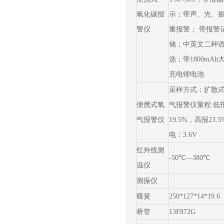
氧化碳报
示；带声、光、
警仪
重报警； 带报警
储；中英文二种
选；带1800mAh
充电锂电池
采样方式：扩散式 
便携式氧
气报警仪量程:低
气报警仪
19.5%，高报23.5
电：3.6V
红外线测
-50℃—380℃
温仪
测振仪
碟簧
250*127*14*19.6
桥管
13F872G