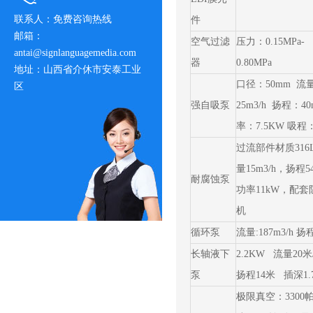
联系人：免费咨询热线
件
邮箱：
空气过滤
压力：0.15MPa-
antai@signlanguagemedia.com
器
0.80MPa
地址：山西省介休市安泰工业
口径：50mm 流
区
强自吸泵
25m3/h 扬程：40
率：7.5KW 吸程
过流部件材质316
量15m3/h，扬程5
耐腐蚀泵
功率11kW，配套
机
循环泵
流量:187m3/h 扬程
长轴液下
2.2KW 流量20
泵
扬程14米 插深1.
极限真空：3300