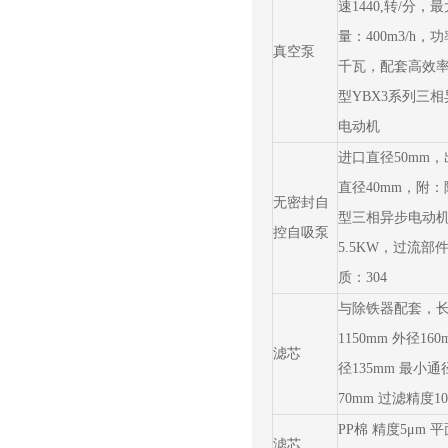
速1440,转/分，
量：400m3/h，功
真空泵
千瓦，配套高效
型YBX3系列三相
电动机
进口直径50mm，
直径40mm，附：
无密封自
型三相异步电动
控自吸泵
5.5KW，过流部
质：304
与除铁器配套，
1150mm 外径160
滤芯
径135mm 最小通
70mm 过滤精度10
PP棉 精度5μm 平
滤芯