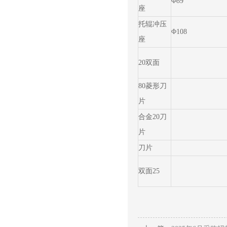
Φ89
座
托辊冲压
Φ108
座
20双面
80菱形刀
片
合金20刀
片
刀片
双面25