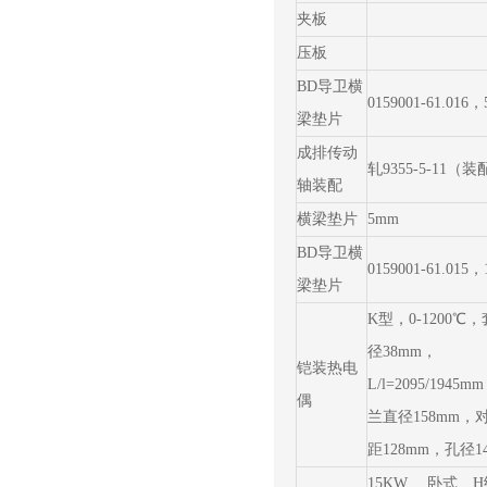
夹板
压板
BD导卫横
0159001-61.016
梁垫片
成排传动
轧9355-5-11（
轴装配
横梁垫片
5mm
BD导卫横
0159001-61.015
梁垫片
K型，0-1200℃
径38mm，
铠装热电
L/l=2095/1945
偶
兰直径158mm，
距128mm，孔径1
15KW 卧式 