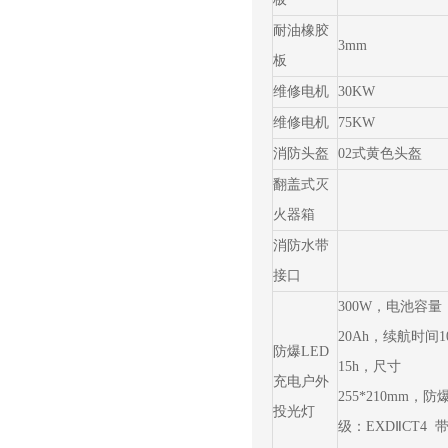
耐油橡胶
3mm
板
维修电机
30KW
维修电机
75KW
消防头盔
02式黄色头盔
翻盖式灭
火器箱
消防水带
接口
300W，电池容量
20Ah，续航时间10
防爆LED
15h，尺寸
充电户外
255*210mm，防
投光灯
级：EXDⅡCT4 