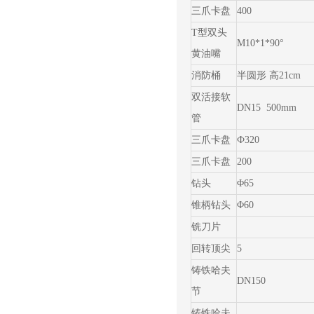
三爪卡盘
400
T型双头
M10*1*90°
黄油嘴
消防桶
半圆形 高21cm
双活接软
DN15 500mm
管
三爪卡盘
Ф320
三爪卡盘
200
钻头
Φ65
锥柄钻头
Φ60
铣刀片
回转顶尖
5
铸铁哈夫
DN150
节
铸铁哈夫