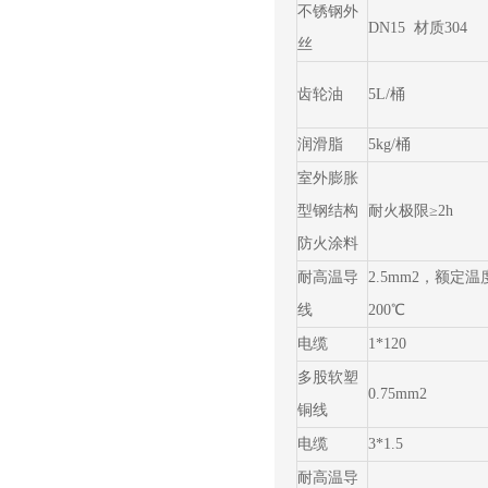
不锈钢外
DN15 材质304
丝
齿轮油
5L/桶
润滑脂
5kg/桶
室外膨胀
型钢结构
耐火极限≥2h
防火涂料
耐高温导
2.5mm2，额定温
线
200℃
电缆
1*120
多股软塑
0.75mm2
铜线
电缆
3*1.5
耐高温导