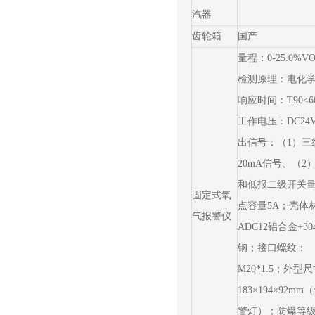
汽器
齿轮箱
国产
量程：0-25.0%V
检测原理：电化
响应时间：T90<6
工作电压：DC24
出信号：（1）三线
20mA信号、（2
和低报二级开关
固定式氧
点容量5A；壳体
气报警仪
ADC12铝合金+3
钢；接口螺纹：
M20*1.5；外型
183×194×92mm
警灯）；防爆等