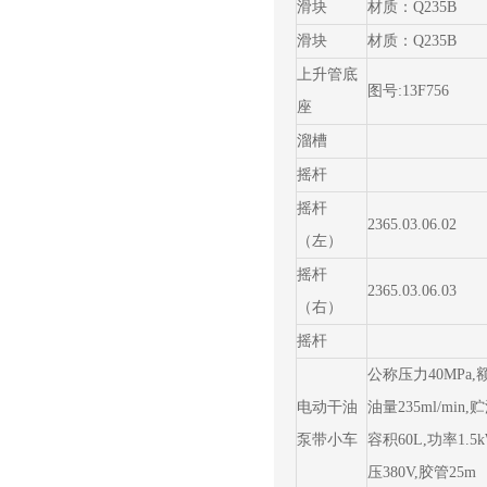
滑块
材质：Q235B
滑块
材质：Q235B
上升管底
图号:13F756
座
溜槽
摇杆
摇杆
2365.03.06.02
（左）
摇杆
2365.03.06.03
（右）
摇杆
公称压力40MPa,
电动干油
油量235ml/min,
泵带小车
容积60L,功率1.5
压380V,胶管25m