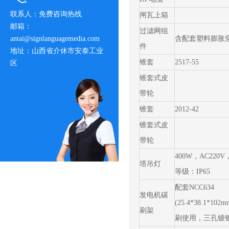
联系人：免费咨询热线
闸瓦上箱
邮箱：
过滤网组
antai@signlanguagemedia.com
含配套塑料膨胀
件
地址：山西省介休市安泰工业
锥套
2517-55
区
锥套式皮
带轮
锥套
2012-42
锥套式皮
带轮
400W，AC220
塔吊灯
等级：IP65
配套NCC634
发电机碳
(25.4*38.1*10
刷架
刷使用，三孔镀