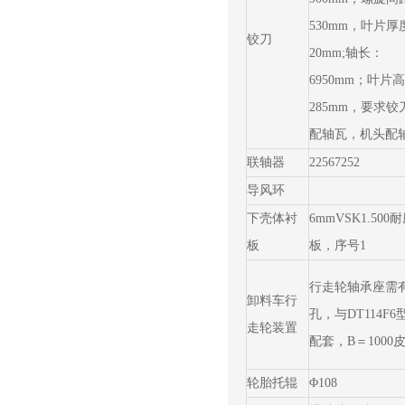
530mm，叶片厚
铰刀
20mm;轴长：
6950mm；叶片
285mm，要求铰
配轴瓦，机头配
联轴器
22567252
导风环
下壳体衬
6mmVSK1.500
板
板，序号1
行走轮轴承座需
卸料车行
孔，与DT114F
走轮装置
配套，B＝1000
轮胎托辊
Φ108