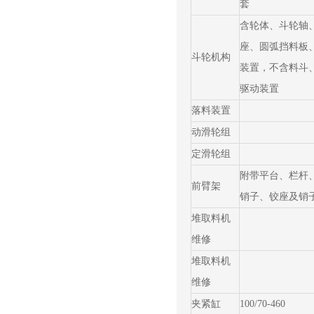
套
含轮体、斗轮轴
座、圆弧挡料板
斗轮机构
装置，不含料斗
驱动装置
落料装置
动滑轮组
定滑轮组
附带平台、栏杆
前臂架
销子、铰座及销
堆取料机
维修
堆取料机
维修
夹紧缸
100/70-460