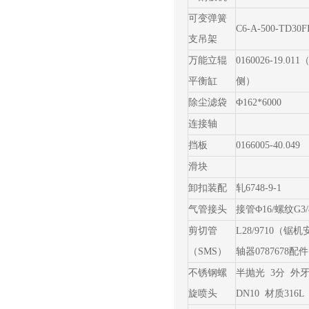
可变弹簧
C6-A-500-TD30F
支吊架
万能立辊
0160026-19.01
平衡缸
侧）
除尘滤袋
Φ162*6000
连接轴
挡板
0166005-40.049
滑块
卸扣装配
轧6748-9-1
气管接头
接管Φ16/螺纹G3/
剪切管
L28/9710（锯
（SMS）
轴器0787678配
不锈钢螺
半抛光 3分 外
旋喷头
DN10 材质316L