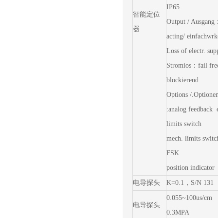
IP65
智能定位
Output / Ausgang :
器
acting/ einfachwr
Loss of electr. sup
Stromios：fail fre
blockierend
Options /.Optione
:analog feedback e
limits switch
mech. limits switc
FSK
position indicator
电导探头
K=0.1，S/N 131
0.055~100us/cm
电导探头
0.3MPA