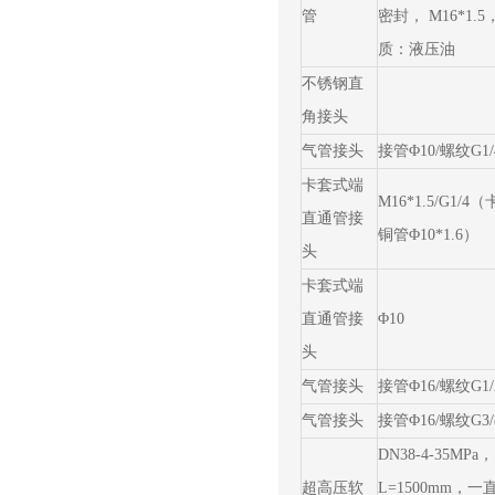
管
密封， M16*1.5
质：液压油
不锈钢直
角接头
气管接头
接管Φ10/螺纹G1/
卡套式端
M16*1.5/G1/4
直通管接
铜管Φ10*1.6）
头
卡套式端
直通管接
Φ10
头
气管接头
接管Φ16/螺纹G1/
气管接头
接管Φ16/螺纹G3/
DN38-4-35MPa，
超高压软
L=1500mm，一