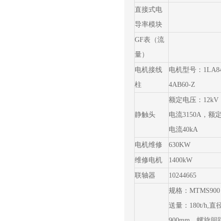
直接式电
导率模块
GF表（流
量）
电机接线
电机型号：1LA84
柱
4AB60-Z
额定电压：12k
静触头
电流3150A，额
电流40kA
电机维修
630KW
维修电机
1400kW
联轴器
10244665
规格：MTMS90
送量：180t/h,直
900mm，螺旋间