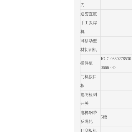
刀
逆变直流
手工弧焊
机
可移动型
材切割机
IO-C 0330278530 
插件板
0666-0D
门机接口
板
抱闸检测
开关
电梯钢带
5槽
反绳轮
1#刮板机