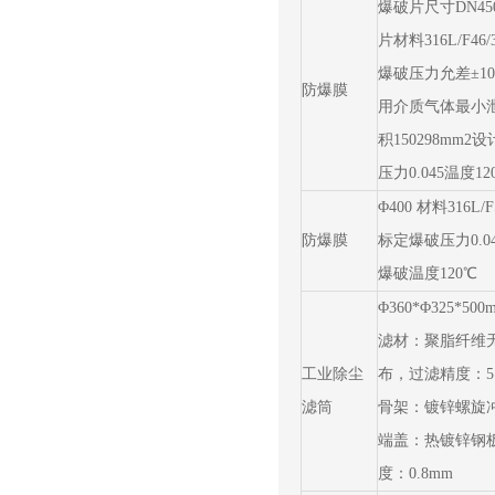
爆破片尺寸DN45
片材料316L/F46/
爆破压力允差±1
防爆膜
用介质气体最小
积150298mm2
压力0.045温度12
Φ400 材料316L/F
防爆膜
标定爆破压力0.04
爆破温度120℃
Φ360*Φ325*50
滤材：聚脂纤维
工业除尘
布，过滤精度：5
滤筒
骨架：镀锌螺旋
端盖：热镀锌钢
度：0.8mm