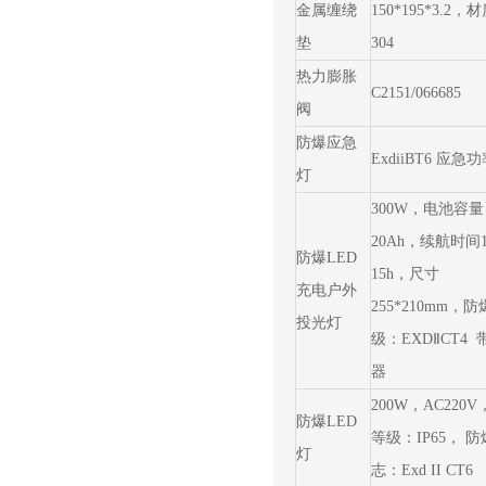
金属缠绕
150*195*3.2，
垫
304
热力膨胀
C2151/066685
阀
防爆应急
ExdiiBT6 应急
灯
300W，电池容
20Ah，续航时间1
防爆LED
15h，尺寸
充电户外
255*210mm，
投光灯
级：EXDⅡCT4
器
200W，AC220
防爆LED
等级：IP65， 
灯
志：Exd II CT6