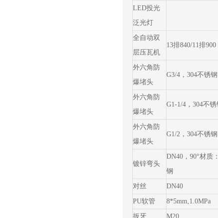
LED投光
泛光灯
全自动双
13排840/11排900
层压瓦机
外六角防
G3/4，304不锈钢
爆堵头
外六角防
G1-1/4，304不
爆堵头
外六角防
G1/2，304不锈钢
爆堵头
DN40，90°材质：
镀锌弯头
钢
对丝
DN40
PU软管
8*5mm,1.0MPa
扳牙
M20