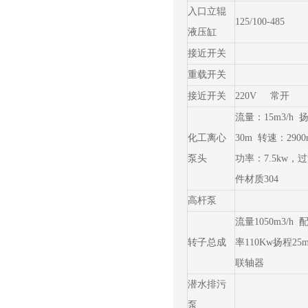
入口立辊
125/100-485
液压缸
接近开关
重载开关
接近开关
220V 常开
流量：15m3/h 
化工离心
30m 转速：2900r
泵头
功率：7.5kw，
件材质304
高杆泵
流量1050m3/h
转子总成
率110Kw扬程25
联轴器
潜水排污
泵