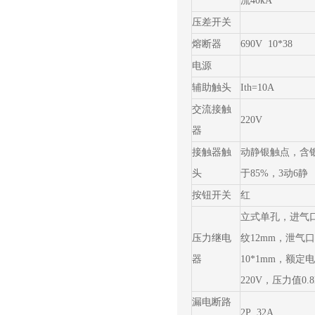
流40kA
压差开关
熔断器
690V 10*38
电源
辅助触头
Ith=10A
交流接触
220V
器
接触器触
动静银触点，含
头
于85%，3动6静
按钮开关
红
立式单孔，进气
压力继电
纹12mm，泄气
器
10*1mm，额定
220V，压力值0.8
漏电断路
2P 32A