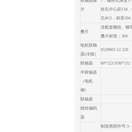
联轴器膜
7，螺栓孔厚度1
片
栓孔中心距134
孔Φ15，材质304
含配套螺栓、螺母
叠片
叠片材质：304
电机联轴
0529003-12.220
器(冷锯）
联轴器
60*122/J190*132
半联轴器
（电机
侧）
联轴器
线性编码
器
制造商部件号:3-