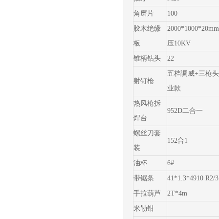
角磨片
100
胶木绝缘
2000*1000*20
板
压10KV
锥柄钻头
22
五档调威+三枪
射钉枪
业款
热风枪拆
952D二合一
焊台
螺丝刀套
152合1
装
油杯
6#
带锯条
41*1.3*4910 R2/3
手拉葫芦
2T*4m
米勒钳