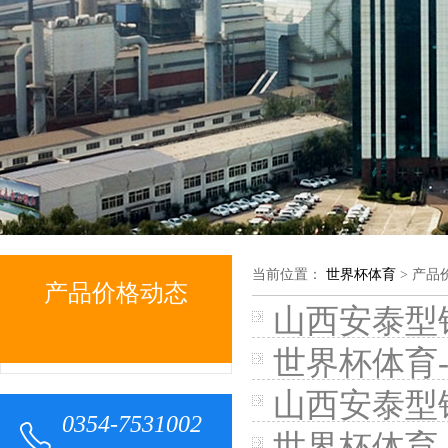
当前位置：
世界杯体育
> 产品
产品价格动态
山西安泰型钢
世界杯体育-
山西安泰型钢
0354-7531002
世界杯体育-